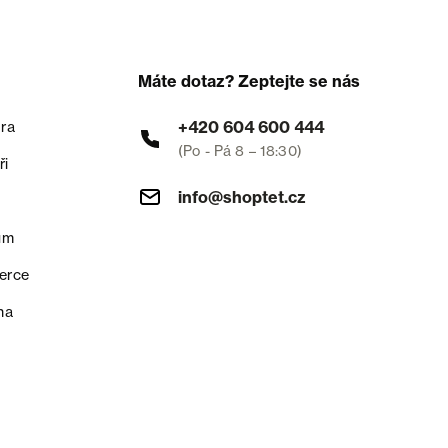
Máte dotaz? Zeptejte se nás
+420 604 600 444
ra
(Po - Pá 8 – 18:30)
ři
info@shoptet.cz
um
erce
na