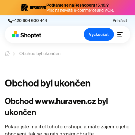
Potkáme se na Reshoperu 15. 10.?
Přijď na největší e-commerce akci v ČR.
+420 604 600 444
Přihlásit
Vyzkoušet
Obchod byl ukončen
Obchod byl ukončen
Obchod
www.huraven.cz
byl
ukončen
Pokud jste majitel tohoto e-shopu a máte zájem o jeho
obnovení, tak se na nás prosím obraťte.