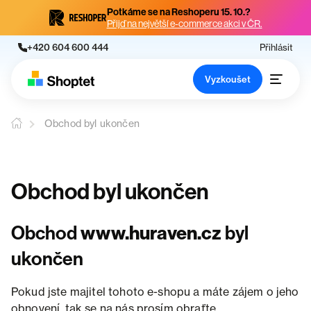
Potkáme se na Reshoperu 15. 10.?
Přijď na největší e-commerce akci v ČR.
+420 604 600 444
Přihlásit
Vyzkoušet
Obchod byl ukončen
Obchod byl ukončen
Obchod
www.huraven.cz
byl
ukončen
Pokud jste majitel tohoto e-shopu a máte zájem o jeho
obnovení, tak se na nás prosím obraťte.