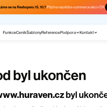
áme se na Reshoperu 15. 10.?
Přijď na největší e-commerce akci v ČR.
Funkce
Ceník
Šablony
Reference
Podpora
Kontakt
d byl ukončen
www.huraven.cz
byl ukonč