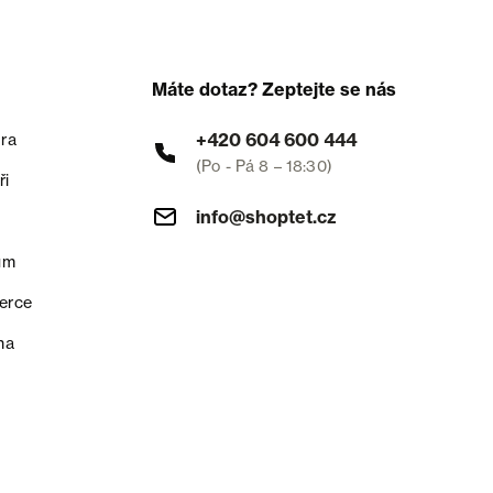
Máte dotaz? Zeptejte se nás
+420 604 600 444
ra
(Po - Pá 8 – 18:30)
ři
info@shoptet.cz
um
erce
na