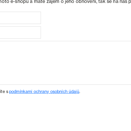
ohoto e-shopu a máte zájem o jeho obnovení, tak se na nás 
íte s
podmínkami ochrany osobních údajů
.